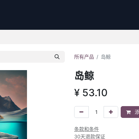
所有产品
岛鲸
岛鲸
¥
53.10
添
条款和条件
30天退款保证