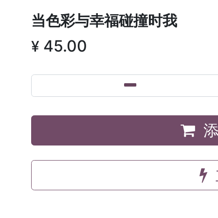
当色彩与幸福碰撞时我
45.00
¥
添